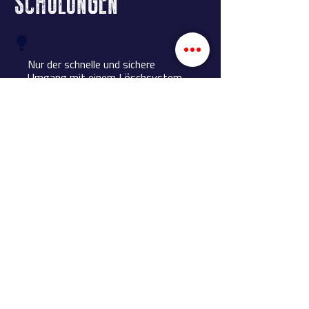
SCHULUNGEN
Nur der schnelle und sichere
Umgang mit einem Löschsystem
garantiert eine effektive
Brandbekämpfung. Daher schulen
wir Einsatzkräfte von Feuerwehren
umfassend an ihren One Seven®-
Systemen. Zertifizierte Trainer mit
langjähriger Erfahrung im
Feuerwehreinsatz vermitteln
sowohl die Funktionsweise als auch
die praktische Bedienung der
jeweiligen Anlage, erklären die
Wirkungsweise von Schaummitteln
und bieten eine Heißausbildung mit
verschiedenen Übungen an. Die
Inhalte einer Schulung werden an
die individuellen Bedürfnisse und
brandtechnischen
Herausforderungen unserer Kunden