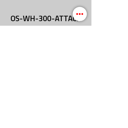
OS-WH-300-ATTACK
Mittels einem oder mehreren
gleichzeitig benutzten
Feuerlöschern* kann dieses
Zeitfenster nicht geschlossen
werden. In diesen wichtigen Minuten
kann sich ein Brand rasant
ausbreiten und zu einem
existenzbedrohenden Großschaden
führen.
Oft sind weder genug Personen
anwesend / verfügbar um die
Löschgeräte gleichzeitig