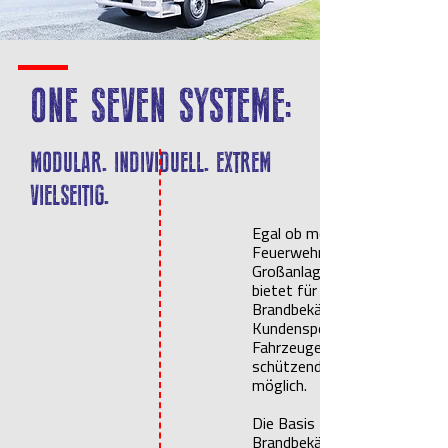
ONE SEVEN SYSTEME:
MODULAR. INDIVIDUELL. EXTREM
VIELSEITIG.
Egal ob mobile Systeme für
Feuerwehren oder stationäre
Großanlagen für die Industri
bietet für jede Form der
Brandbekämpfung die passen
Kundenspezifische Anpassun
Fahrzeuge, Risikoklassen ode
schützende Objekte sind dab
möglich.
Die Basis für die effektive
Brandbekämpfung ist in jedem