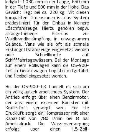
lediglich 1.030 mm in der Länge, 650 mm 
in der Tiefe und 800 mm in der Höhe. Das 
Gewicht liegt bei ca. 220 kg. Mit diesen 
kompakten Dimensionen ist das System 
prädestiniert für den Einbau in kleinere 
Löschfahrzeuge. Hierzu gehören bspw. 
allradgetriebene Pick-ups zur 
Waldbrandbekämpfung in unwegsamem 
Gelände, Vans wie sie oft als schnelle 
Erstangriffsfahrzeuge eingesetzt werden 
oder Schnellboote auf 
Schifffahrtsgewässern. Bei der Montage 
auf einem Rollwagen kann die OS-900-
TeC in Gerätewagen Logistik mitgeführt 
und flexibel eingesetzt werden.
Bei der OS-900-TeC handelt es sich um 
ein völlig autark arbeitendes System. Der 
Antrieb erfolgt über einen Benzinmotor, 
der aus einem externen Kanister mit 
Kraftstoff versorgt wird. Für die 
Druckluft sorgt ein Kompressor mit einer 
Kapazität von 780 l/min bei 8 bar 
Arbeitsdruck. Die Wasserversorgung 
erfolgt über einen 1,5-Zoll-