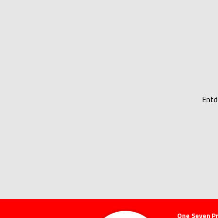
Entd
One Seven P