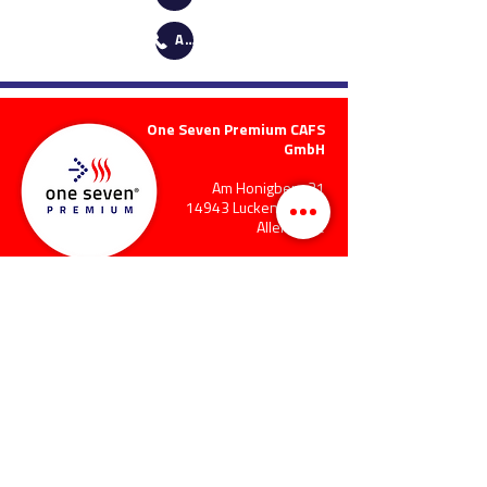
ANRUFEN
One Seven Premium CAFS
GmbH
Am Honigberg 31
14943 Luckenwalde |
Allemagne
Téléphone:
+49 3371 6913-
0
Fax:
+49 3371 6913-99
Courriel:
info@oneseven.com
Contact
Notes Légales
Protection des
données